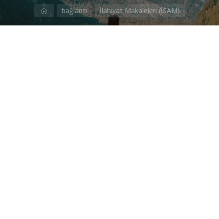
Ana
bağlantı
İlahiyat Makaleleri (İSAM)
Sayfa