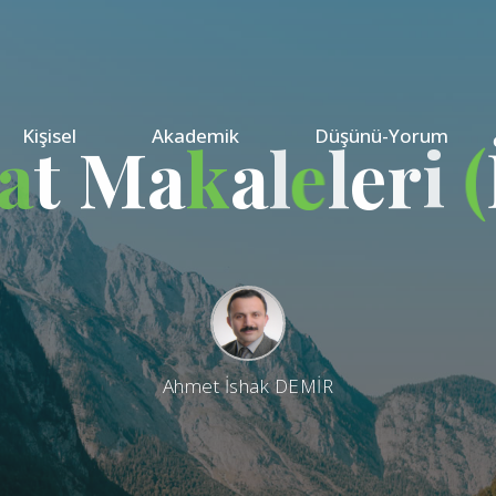
Kişisel
Akademik
Düşünü-Yorum
a
t
M
a
k
a
l
e
l
e
r
i
(
Ahmet İshak DEMİR