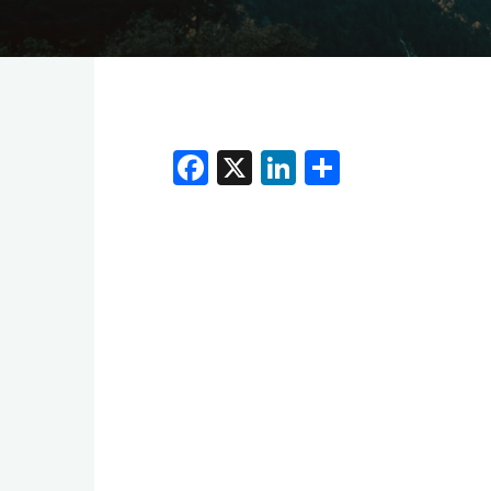
F
X
Li
S
a
n
h
c
k
ar
e
e
e
b
dI
o
n
o
k