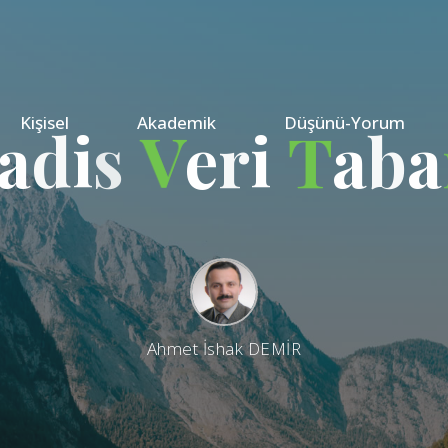
Kişisel
Akademik
Düşünü-Yorum
a
d
i
s
V
e
r
i
T
a
b
a
Ahmet İshak DEMİR