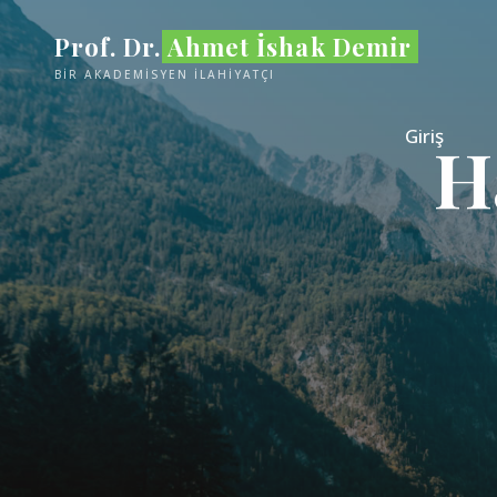
İçeriğe
Prof. Dr. Ahmet İshak Demir
geç
BİR AKADEMİSYEN İLAHİYATÇI
Giriş
H